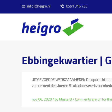
info@heigro.nl
0591 316 735
Ebbingekwartier | 
UITGEVOERDE WERKZAAMHEDEN De opdracht best
van cementdekvloeren Stukadoorswerkzaamheden
nov 06, 2020 /
by
MasterD
/
Comments are off for thi