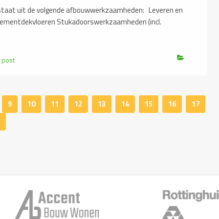
aat uit de volgende afbouwwerkzaamheden: Leveren en
cementdekvloeren Stukadoorswerkzaamheden (incl.
 post
9
10
11
12
13
14
15
16
17