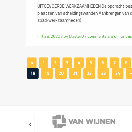
UITGEVOERDE WERKZAAMHEDEN De opdracht best
plaatsen van scheidingswanden Aanbrengen van 
spackwerkzaamheden)
mrt 28, 2020 /
by
MasterD
/
Comments are off for this
«
1
2
3
4
5
6
7
8
18
19
20
21
22
23
24
»