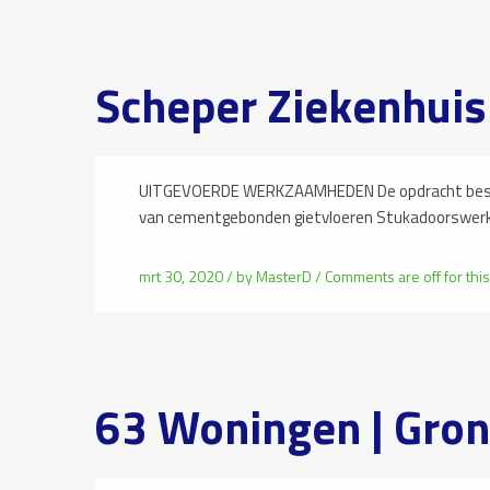
Scheper Ziekenhui
UITGEVOERDE WERKZAAMHEDEN De opdracht best
van cementgebonden gietvloeren Stukadoorswe
mrt 30, 2020 /
by
MasterD
/
Comments are off for this
63 Woningen | Gro