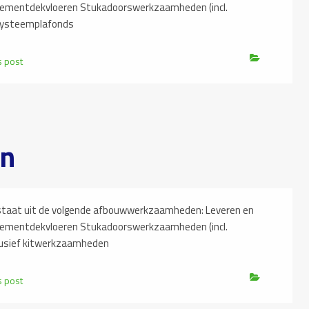
cementdekvloeren Stukadoorswerkzaamheden (incl.
systeemplafonds
s post
en
at uit de volgende afbouwwerkzaamheden: Leveren en
cementdekvloeren Stukadoorswerkzaamheden (incl.
usief kitwerkzaamheden
s post