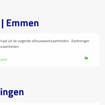
s | Emmen
aat uit de volgende afbouwwerkzaamheden: Aanbrengen
rkzaamheden
 post
ningen