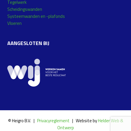
Tegelwerk
Scheidingswanden
Systeemwanden en -plafonds
Vloeren
AANGESLOTEN BIJ
© Heigro B.V. |
Privacyreglement
| Website by
Helder Web &
Ontwerp