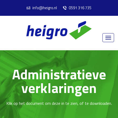
info@heigro.nl
0591 316 735
Administratieve
verklaringen
Klik op het document om deze in te zien, of te downloaden.