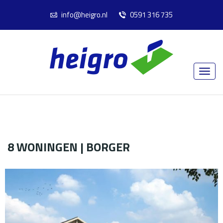
info@heigro.nl
0591 316 735
8 WONINGEN | BORGER