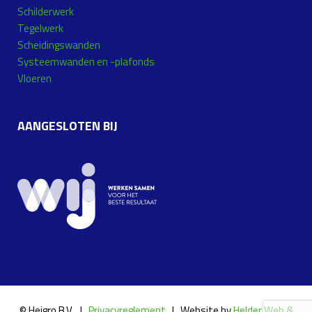
Schilderwerk
Tegelwerk
Scheidingswanden
Systeemwanden en -plafonds
Vloeren
AANGESLOTEN BIJ
© Heigro B.V. |
Privacyreglement
| Website by
Helder Web &