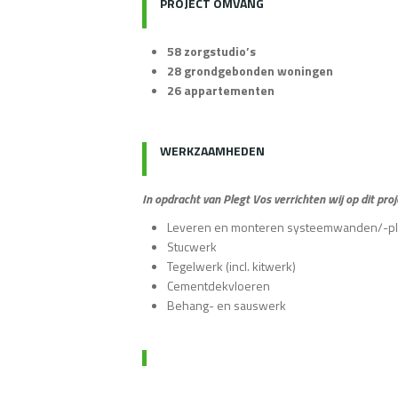
PROJECT OMVANG
58 zorgstudio’s
28 grondgebonden woningen
26 appartementen
WERKZAAMHEDEN
In opdracht van Plegt Vos verrichten wij op dit 
Leveren en monteren systeemwanden/-p
Stucwerk
Tegelwerk (incl. kitwerk)
Cementdekvloeren
Behang- en sauswerk