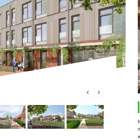
I
n
w