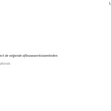
project de volgende afbouwwerkzaamheden:
lafonds