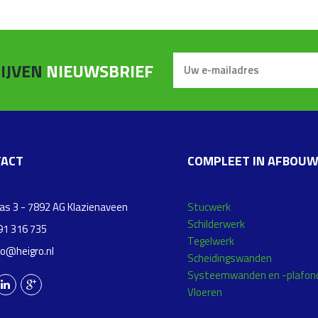
IJVEN
NIEUWSBRIEF
ACT
COMPLEET IN AFBOU
s 3 - 7892 AG Klazienaveen
Stucwerk
Schilderwerk
1 316 735
Tegelwerk
fo@heigro.nl
Scheidingswanden
Systeemwanden en -plafon
Vloeren