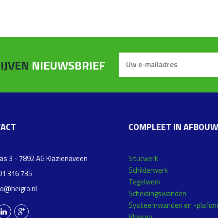
IJVEN
NIEUWSBRIEF
ACT
COMPLEET IN AFBOU
s 3 - 7892 AG Klazienaveen
Stucwerk
Schilderwerk
1 316 735
Tegelwerk
fo@heigro.nl
Scheidingswanden
Systeemwanden en -plafon
Vloeren