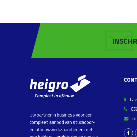
INSCHR
CONT
Lava
059
Uw partner in business voor een
in
compleet aanbod van stucadoor-
en afbouwwerkzaamheden met
een heldere-, praktische en directe