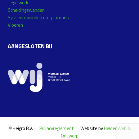
Tegelwerk
Scheidingswanden
Systeemwanden en -plafonds
Vloeren
AANGESLOTEN BIJ
© Heigro B.V. |
Privacyreglement
| Website by
Helder Web &
Ontwerp