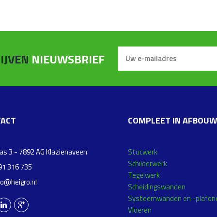
IJVEN
NIEUWSBRIEF
ACT
COMPLEET IN AFBOU
s 3 - 7892 AG Klazienaveen
Stucwerk
Schilderwerk
1 316 735
Tegelwerk
fo@heigro.nl
Scheidingswanden
Systeemwanden en -plafon
Vloeren