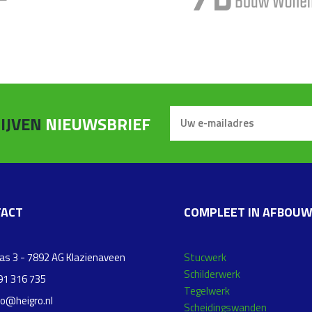
IJVEN
NIEUWSBRIEF
ACT
COMPLEET IN AFBOU
s 3 - 7892 AG Klazienaveen
Stucwerk
Schilderwerk
1 316 735
Tegelwerk
fo@heigro.nl
Scheidingswanden