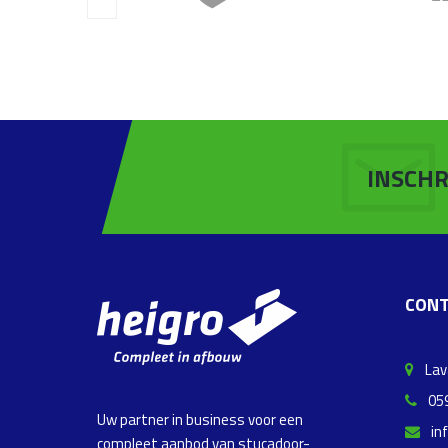
INSCHR
CONT
Lava
059
Uw partner in business voor een
in
compleet aanbod van stucadoor-