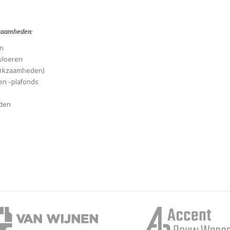
zaamheden:
en
vloeren
erkzaamheden)
en -plafonds
eden