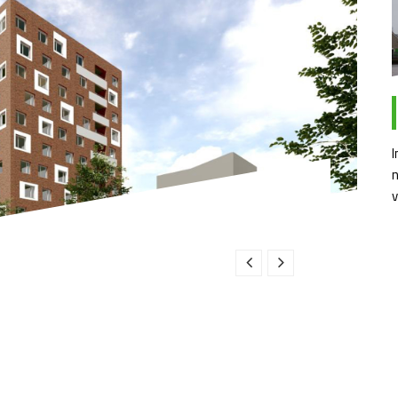
I
n
v