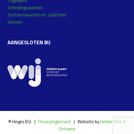
Tegelwerk
Scheidingswanden
Systeemwanden en -plafonds
Vloeren
AANGESLOTEN BIJ
© Heigro B.V. |
Privacyreglement
| Website by
Helder Web &
Ontwerp